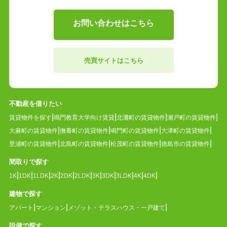
お問い合わせはこちら
売買サイトはこちら
不動産を借りたい
賃貸物件を探す
鳴門教育大学向け賃貸
北灘町の賃貸物件
瀬戸町の賃貸物件
大麻町の賃貸物件
撫養町の賃貸物件
鳴門町の賃貸物件
大津町の賃貸物件
里浦町の賃貸物件
北島町の賃貸物件
松茂町の賃貸物件
徳島市の賃貸物件
間取りで探す
1K
1DK
1LDK
2K
2DK
2LDK
3K
3DK
3LDK
4K
4DK
建物で探す
アパート
マンション
メゾット・テラスハウス・一戸建て
設備で探す