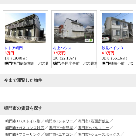
レトア鳴門
村上ハウス
妙見ハイツＢ
3万円
3.5万円
4.3万円
1K（19.40㎡）
1K（22.13㎡）
3DK（56.16㎡）
鳴門
/鳴門病院前新 バス乗車時間5分 停歩5分
鳴門
/合同庁舎前 バス乗車時間7分 停歩3分
鳴門
/林崎小前 バ
今まで閲覧した物件
鳴門市の賃貸を探す
鳴門市+バストイレ別
鳴門市+シャワー
鳴門市+洗面所独立
鳴門市+ガスコンロ対応
鳴門市+角部屋
鳴門市+バルコニー
鳴門市+フローリング
鳴門市+エアコン
鳴門市+シューズボックス