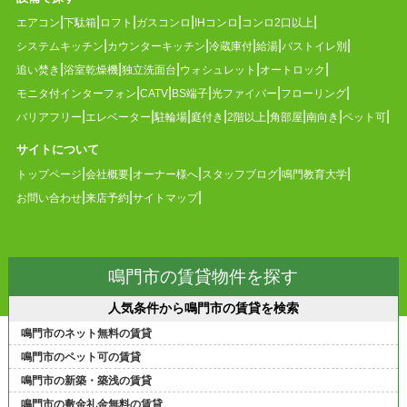
エアコン
下駄箱
ロフト
ガスコンロ
IHコンロ
コンロ2口以上
システムキッチン
カウンターキッチン
冷蔵庫付
給湯
バストイレ別
追い焚き
浴室乾燥機
独立洗面台
ウォシュレット
オートロック
モニタ付インターフォン
CATV
BS端子
光ファイバー
フローリング
バリアフリー
エレベーター
駐輪場
庭付き
2階以上
角部屋
南向き
ペット可
サイトについて
トップページ
会社概要
オーナー様へ
スタッフブログ
鳴門教育大学
お問い合わせ
来店予約
サイトマップ
鳴門市の賃貸物件を探す
人気条件から鳴門市の賃貸を検索
鳴門市のネット無料の賃貸
鳴門市のペット可の賃貸
鳴門市の新築・築浅の賃貸
鳴門市の敷金礼金無料の賃貸