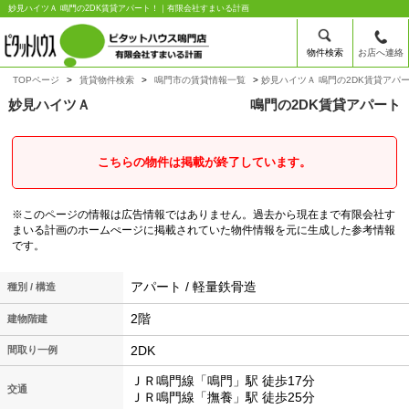
妙見ハイツＡ 鳴門の2DK賃貸アパート！｜有限会社すまいる計画
物件検索
お店へ連絡
TOPページ
賃貸物件検索
鳴門市の賃貸情報一覧
妙見ハイツＡ 鳴門の2DK賃貸アパ
妙見ハイツＡ
鳴門の2DK賃貸アパート
こちらの物件は掲載が終了しています。
※このページの情報は広告情報ではありません。過去から現在まで有限会社す
まいる計画のホームぺージに掲載されていた物件情報を元に生成した参考情報
です。
アパート / 軽量鉄骨造
種別 / 構造
2階
建物階建
2DK
間取り一例
ＪＲ鳴門線「鳴門」駅 徒歩17分
交通
ＪＲ鳴門線「撫養」駅 徒歩25分