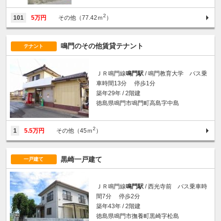
2
101
5万円
その他（77.42ｍ
）
鳴門のその他賃貸テナント
テナント
ＪＲ鳴門線
鳴門駅
/ 鳴門教育大学 バス乗
車時間13分 停歩1分
築年29年 / 2階建
徳島県鳴門市鳴門町高島字中島
2
1
5.5万円
その他（45ｍ
）
黒崎一戸建て
一戸建て
ＪＲ鳴門線
鳴門駅
/ 西光寺前 バス乗車時
間7分 停歩2分
築年43年 / 2階建
徳島県鳴門市撫養町黒崎字松島