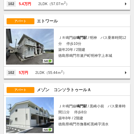
2
102
5.4万円
2LDK（57.07ｍ
）
エトワール
アパート
ＪＲ鳴門線
鳴門駅
/ 明神 バス乗車時間12
分 停歩10分
築年20年 / 2階建
徳島県鳴門市瀬戸町明神字上本城
2
102
5万円
2LDK（55.44ｍ
）
メゾン コンソラトゥールＡ
アパート
ＪＲ鳴門線
鳴門駅
/ 黒崎小前 バス乗車時
間11分 停歩8分
築年8年 / 2階建
徳島県鳴門市撫養町黒崎字清水