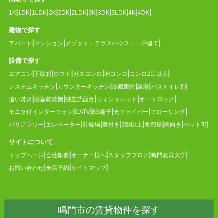
1K
1DK
1LDK
2K
2DK
2LDK
3K
3DK
3LDK
4K
4DK
建物で探す
アパート
マンション
メゾット・テラスハウス・一戸建て
設備で探す
エアコン
下駄箱
ロフト
ガスコンロ
IHコンロ
コンロ2口以上
システムキッチン
カウンターキッチン
冷蔵庫付
給湯
バストイレ別
追い焚き
浴室乾燥機
独立洗面台
ウォシュレット
オートロック
モニタ付インターフォン
CATV
BS端子
光ファイバー
フローリング
バリアフリー
エレベーター
駐輪場
庭付き
2階以上
角部屋
南向き
ペット可
サイトについて
トップページ
会社概要
オーナー様へ
スタッフブログ
鳴門教育大学
お問い合わせ
来店予約
サイトマップ
鳴門市の賃貸物件を探す