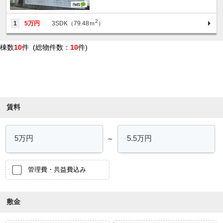
2
1
5万円
3SDK（79.48ｍ
）
棟数
10
件 (総物件数：
10
件)
条件を絞り込む
賃料
～
管理費・共益費込み
敷金