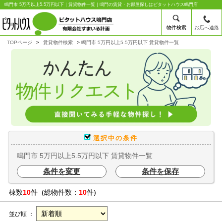
鳴門市 5万円以上5.5万円以下｜賃貸物件一覧｜鳴門の賃貸・お部屋探しはピタットハウス鳴門店
物件検索
お店へ連絡
TOPページ
賃貸物件検索
鳴門市 5万円以上5.5万円以下 賃貸物件一覧
選択中の条件
鳴門市 5万円以上5.5万円以下 賃貸物件一覧
条件を変更
条件を保存
棟数
10
件 (総物件数：
10
件)
並び順 ：