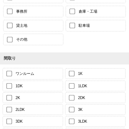
事務所
倉庫・工場
貸土地
駐車場
その他
間取り
ワンルーム
1K
1DK
1LDK
2K
2DK
2LDK
3K
3DK
3LDK