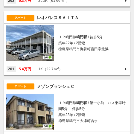
202
5.3万円
2LDK（61.66ｍ
）
レオパレスＳＡＩＴＡ
アパート
ＪＲ鳴門線
鳴門駅
/ 徒歩5分
築年22年 / 2階建
徳島県鳴門市撫養町斎田字北浜
2
201
5.4万円
1K（22.7ｍ
）
メゾンブランシュＣ
アパート
ＪＲ鳴門線
鳴門駅
/ 第一小前 バス乗車時
間5分 停歩5分
築年23年 / 2階建
徳島県鳴門市大津町吉永