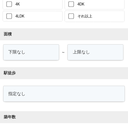
4K
4DK
4LDK
それ以上
面積
～
駅徒歩
築年数