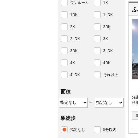
ワンルーム
1K
ふ
1DK
1LDK
2K
2DK
2LDK
3K
3DK
3LDK
4K
4DK
4LDK
それ以上
面積
分
～
利
駅徒歩
指定なし
5分以内