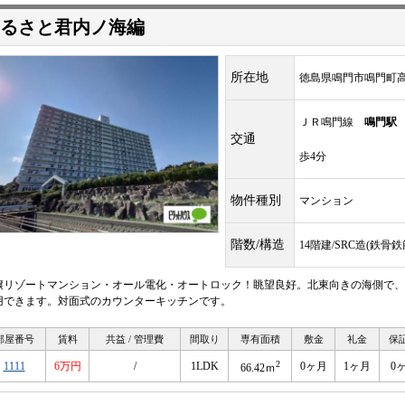
るさと君内ノ海編
所在地
徳島県鳴門市鳴門町
ＪＲ鳴門線
鳴門駅
交通
歩4分
物件種別
マンション
階数/構造
14階建/SRC造(鉄骨
譲リゾートマンション・オール電化・オートロック！眺望良好。北東向きの海側で、
用できます。対面式のカウンターキッチンです。
部屋番号
賃料
共益 / 管理費
間取り
専有面積
敷金
礼金
保
2
1111
6万円
/
1LDK
0ヶ月
1ヶ月
0
66.42ｍ