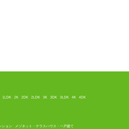
1LDK
2K
2DK
2LDK
3K
3DK
3LDK
4K
4DK
ンション
メゾネット・テラスハウス・一戸建て