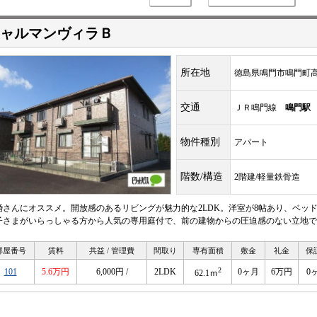
ャルマンヴィラＢ
所在地
徳島県鳴門市鳴門町
交通
ＪＲ鳴門線
鳴門駅
物件種別
アパート
階数/構造
2階建/軽量鉄骨造
婚さんにオススメ。開放感のあるリビングが魅力的な2LDK。洋室が8帖あり、ベッ
子さまがいらっしゃる方から人気の専用庭付で、前の建物からの圧迫感のない立地で
部屋番号
賃料
共益 / 管理費
間取り
専有面積
敷金
礼金
保
2
101
5.6万円
6,000円 /
2LDK
0ヶ月
6万円
0
62.1ｍ