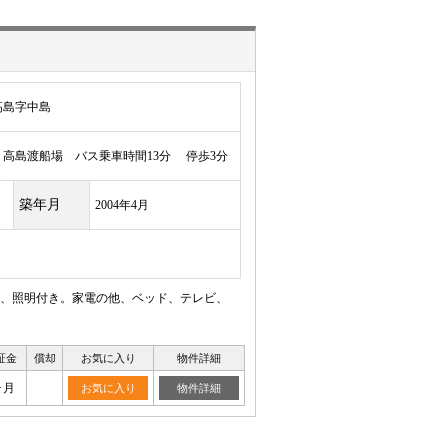
高島字中島
高島渡船場 バス乗車時間13分 停歩3分
築年月
2004年4月
、照明付き。家電の他、ベッド、テレビ、
証金
償却
お気に入り
物件詳細
ヶ月
お気に入り
物件詳細