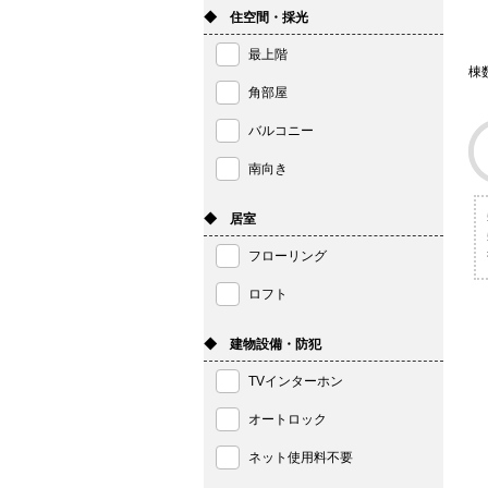
◆ 住空間・採光
最上階
棟
角部屋
バルコニー
南向き
◆ 居室
フローリング
ロフト
◆ 建物設備・防犯
TVインターホン
オートロック
ネット使用料不要