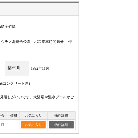
高島字竹島
ウチノ海総合公園 バス乗車時間16分 停
築年月
1992年11月
鉄筋コンクリート造)
見晴しがいいです。大浴場や温水プールがご
証金
償却
お気に入り
物件詳細
ヶ月
お気に入り
物件詳細