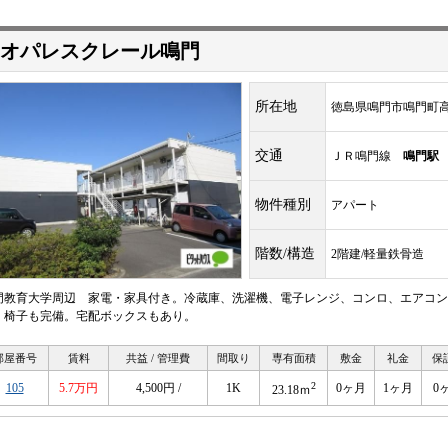
オパレスクレール鳴門
所在地
徳島県鳴門市鳴門町
交通
ＪＲ鳴門線
鳴門駅
物件種別
アパート
階数/構造
2階建/軽量鉄骨造
門教育大学周辺 家電・家具付き。冷蔵庫、洗濯機、電子レンジ、コンロ、エアコン
、椅子も完備。宅配ボックスもあり。
部屋番号
賃料
共益 / 管理費
間取り
専有面積
敷金
礼金
保
2
105
5.7万円
4,500円 /
1K
0ヶ月
1ヶ月
0
23.18ｍ