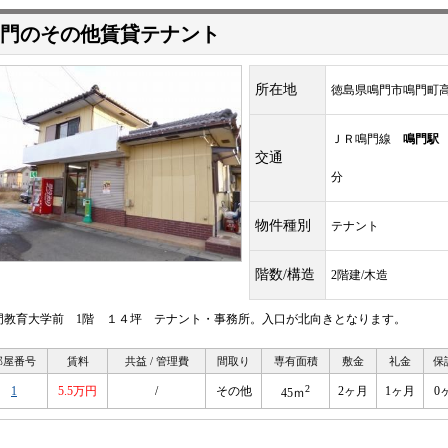
門のその他賃貸テナント
所在地
徳島県鳴門市鳴門町
ＪＲ鳴門線
鳴門駅
交通
分
物件種別
テナント
階数/構造
2階建/木造
門教育大学前 1階 １４坪 テナント・事務所。入口が北向きとなります。
部屋番号
賃料
共益 / 管理費
間取り
専有面積
敷金
礼金
保
2
1
5.5万円
/
その他
2ヶ月
1ヶ月
0
45ｍ