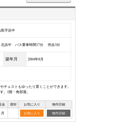
高島字浜中
北浜中 バス乗車時間17分 停歩3分
築年月
2004年8月
ドやチェストもゆったり置くことができます。
す。1階・角部屋。
証金
償却
お気に入り
物件詳細
ヶ月
お気に入り
物件詳細