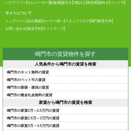
バリアフリー
エレベーター
駐輪場
庭付き
2階以上
角部屋
南向き
ペット可
サイトについて
トップページ
会社概要
オーナー様へ
スタッフブログ
鳴門教育大学
お問い合わせ
来店予約
サイトマップ
鳴門市の賃貸物件を探す
人気条件から鳴門市の賃貸を検索
鳴門市のネット無料の賃貸
鳴門市のペット可の賃貸
鳴門市の新築・築浅の賃貸
鳴門市の敷金礼金無料の賃貸
家賃から鳴門市の賃貸を検索
鳴門市の家賃2万～2.5万円の賃貸
鳴門市の家賃2.5万～3万円の賃貸
鳴門市の家賃3万～3.5万円の賃貸