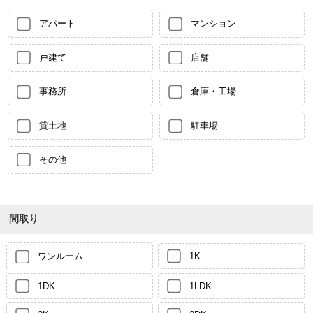
アパート
マンション
戸建て
店舗
事務所
倉庫・工場
貸土地
駐車場
その他
間取り
ワンルーム
1K
1DK
1LDK