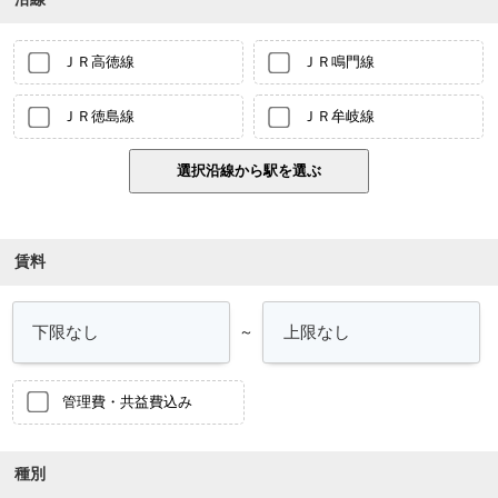
ＪＲ高徳線
ＪＲ鳴門線
ＪＲ徳島線
ＪＲ牟岐線
賃料
～
管理費・共益費込み
種別