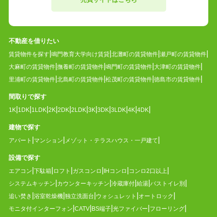
不動産を借りたい
賃貸物件を探す
鳴門教育大学向け賃貸
北灘町の賃貸物件
瀬戸町の賃貸物件
大麻町の賃貸物件
撫養町の賃貸物件
鳴門町の賃貸物件
大津町の賃貸物件
里浦町の賃貸物件
北島町の賃貸物件
松茂町の賃貸物件
徳島市の賃貸物件
間取りで探す
1K
1DK
1LDK
2K
2DK
2LDK
3K
3DK
3LDK
4K
4DK
建物で探す
アパート
マンション
メゾット・テラスハウス・一戸建て
設備で探す
エアコン
下駄箱
ロフト
ガスコンロ
IHコンロ
コンロ2口以上
システムキッチン
カウンターキッチン
冷蔵庫付
給湯
バストイレ別
追い焚き
浴室乾燥機
独立洗面台
ウォシュレット
オートロック
モニタ付インターフォン
CATV
BS端子
光ファイバー
フローリング