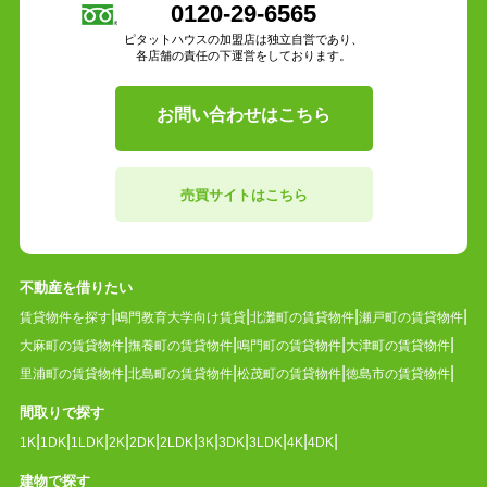
0120-29-6565
ピタットハウスの加盟店は独立自営であり、
各店舗の責任の下運営をしております。
お問い合わせはこちら
売買サイトはこちら
不動産を借りたい
賃貸物件を探す
鳴門教育大学向け賃貸
北灘町の賃貸物件
瀬戸町の賃貸物件
大麻町の賃貸物件
撫養町の賃貸物件
鳴門町の賃貸物件
大津町の賃貸物件
里浦町の賃貸物件
北島町の賃貸物件
松茂町の賃貸物件
徳島市の賃貸物件
間取りで探す
1K
1DK
1LDK
2K
2DK
2LDK
3K
3DK
3LDK
4K
4DK
建物で探す