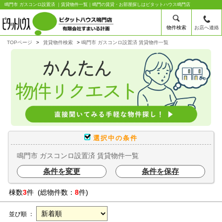
鳴門市 ガスコンロ設置済 ｜賃貸物件一覧｜鳴門の賃貸・お部屋探しはピタットハウス鳴門店
物件検索
お店へ連絡
TOPページ
賃貸物件検索
鳴門市 ガスコンロ設置済 賃貸物件一覧
選択中の条件
鳴門市 ガスコンロ設置済 賃貸物件一覧
条件を変更
条件を保存
棟数
3
件 (総物件数：
8
件)
並び順 ：