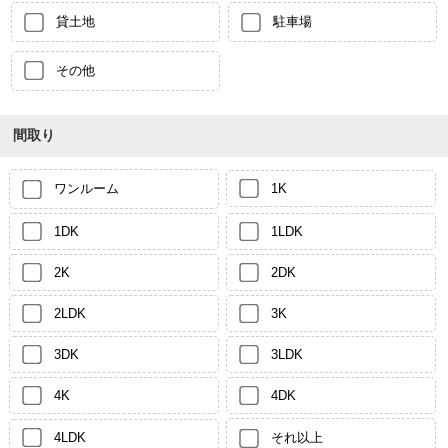
貸土地
駐車場
その他
間取り
ワンルーム
1K
1DK
1LDK
2K
2DK
2LDK
3K
3DK
3LDK
4K
4DK
4LDK
それ以上