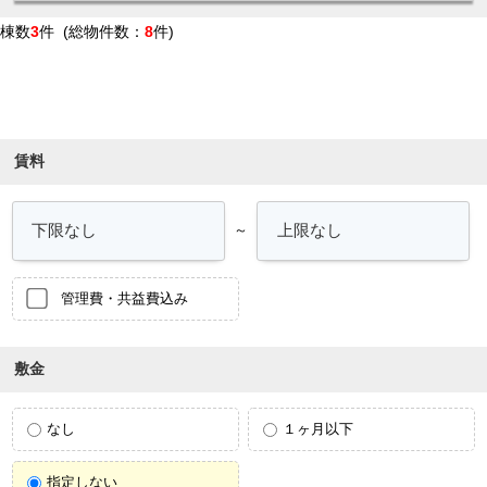
棟数
3
件 (総物件数：
8
件)
条件を絞り込む
賃料
～
管理費・共益費込み
敷金
なし
１ヶ月以下
指定しない