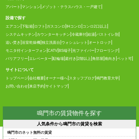
アパート
マンション
メゾット・テラスハウス・一戸建て
設備で探す
エアコン
下駄箱
ロフト
ガスコンロ
IHコンロ
コンロ2口以上
システムキッチン
カウンターキッチン
冷蔵庫付
給湯
バストイレ別
追い焚き
浴室乾燥機
独立洗面台
ウォシュレット
オートロック
モニタ付インターフォン
CATV
BS端子
光ファイバー
フローリング
バリアフリー
エレベーター
駐輪場
庭付き
2階以上
角部屋
南向き
ペット可
サイトについて
トップページ
会社概要
オーナー様へ
スタッフブログ
鳴門教育大学
お問い合わせ
来店予約
サイトマップ
鳴門市の賃貸物件を探す
人気条件から鳴門市の賃貸を検索
鳴門市のネット無料の賃貸