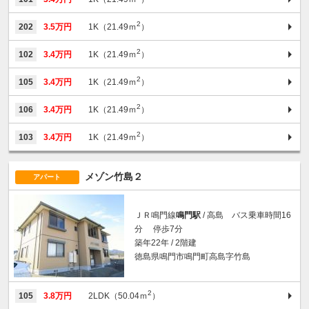
2
202
3.5万円
1K（21.49ｍ
）
2
102
3.4万円
1K（21.49ｍ
）
2
105
3.4万円
1K（21.49ｍ
）
2
106
3.4万円
1K（21.49ｍ
）
2
103
3.4万円
1K（21.49ｍ
）
メゾン竹島２
アパート
ＪＲ鳴門線
鳴門駅
/ 高島 バス乗車時間16
分 停歩7分
築年22年 / 2階建
徳島県鳴門市鳴門町高島字竹島
2
105
3.8万円
2LDK（50.04ｍ
）