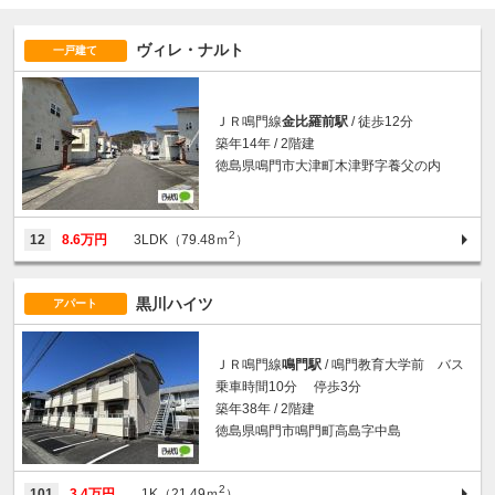
ヴィレ・ナルト
一戸建て
ＪＲ鳴門線
金比羅前駅
/ 徒歩12分
築年14年 / 2階建
徳島県鳴門市大津町木津野字養父の内
2
12
8.6万円
3LDK（79.48ｍ
）
黒川ハイツ
アパート
ＪＲ鳴門線
鳴門駅
/ 鳴門教育大学前 バス
乗車時間10分 停歩3分
築年38年 / 2階建
徳島県鳴門市鳴門町高島字中島
2
101
3.4万円
1K（21.49ｍ
）