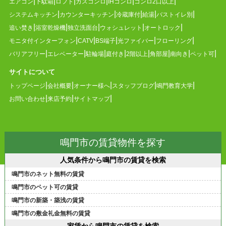
エアコン
下駄箱
ロフト
ガスコンロ
IHコンロ
コンロ2口以上
システムキッチン
カウンターキッチン
冷蔵庫付
給湯
バストイレ別
追い焚き
浴室乾燥機
独立洗面台
ウォシュレット
オートロック
モニタ付インターフォン
CATV
BS端子
光ファイバー
フローリング
バリアフリー
エレベーター
駐輪場
庭付き
2階以上
角部屋
南向き
ペット可
サイトについて
トップページ
会社概要
オーナー様へ
スタッフブログ
鳴門教育大学
お問い合わせ
来店予約
サイトマップ
鳴門市の賃貸物件を探す
人気条件から鳴門市の賃貸を検索
鳴門市のネット無料の賃貸
鳴門市のペット可の賃貸
鳴門市の新築・築浅の賃貸
鳴門市の敷金礼金無料の賃貸
家賃から鳴門市の賃貸を検索