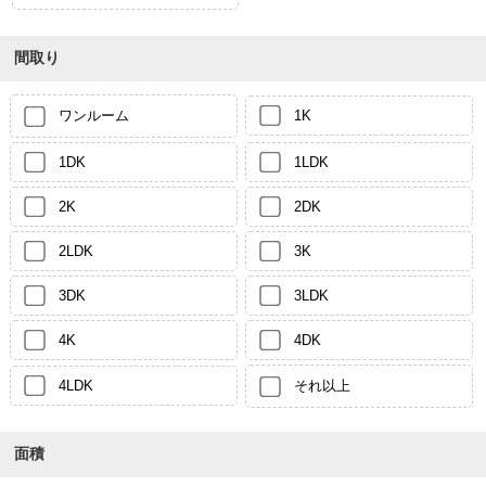
間取り
ワンルーム
1K
1DK
1LDK
2K
2DK
2LDK
3K
3DK
3LDK
4K
4DK
4LDK
それ以上
面積