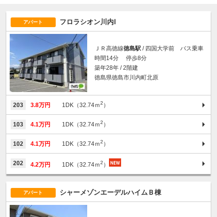
フロラシオン川内Ⅰ
アパート
ＪＲ高徳線
徳島駅
/ 四国大学前 バス乗車
時間14分 停歩8分
築年28年 / 2階建
徳島県徳島市川内町北原
2
203
3.8万円
1DK（32.74ｍ
）
2
103
4.1万円
1DK（32.74ｍ
）
2
102
4.1万円
1DK（32.74ｍ
）
2
202
4.2万円
1DK（32.74ｍ
）
シャーメゾンエーデルハイムＢ棟
アパート