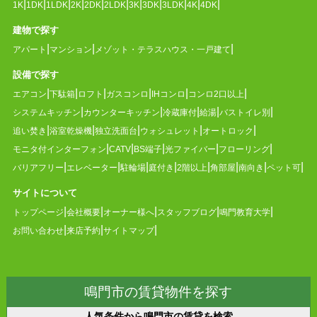
1K
1DK
1LDK
2K
2DK
2LDK
3K
3DK
3LDK
4K
4DK
建物で探す
アパート
マンション
メゾット・テラスハウス・一戸建て
設備で探す
エアコン
下駄箱
ロフト
ガスコンロ
IHコンロ
コンロ2口以上
システムキッチン
カウンターキッチン
冷蔵庫付
給湯
バストイレ別
追い焚き
浴室乾燥機
独立洗面台
ウォシュレット
オートロック
モニタ付インターフォン
CATV
BS端子
光ファイバー
フローリング
バリアフリー
エレベーター
駐輪場
庭付き
2階以上
角部屋
南向き
ペット可
サイトについて
トップページ
会社概要
オーナー様へ
スタッフブログ
鳴門教育大学
お問い合わせ
来店予約
サイトマップ
鳴門市の賃貸物件を探す
人気条件から鳴門市の賃貸を検索