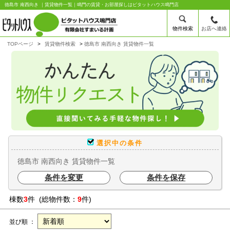
徳島市 南西向き ｜賃貸物件一覧｜鳴門の賃貸・お部屋探しはピタットハウス鳴門店
物件検索
お店へ連絡
TOPページ
賃貸物件検索
徳島市 南西向き 賃貸物件一覧
選択中の条件
徳島市 南西向き 賃貸物件一覧
条件を変更
条件を保存
棟数
3
件 (総物件数：
9
件)
並び順 ：