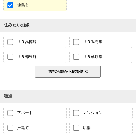
徳島市
住みたい沿線
ＪＲ高徳線
ＪＲ鳴門線
ＪＲ徳島線
ＪＲ牟岐線
種別
アパート
マンション
戸建て
店舗