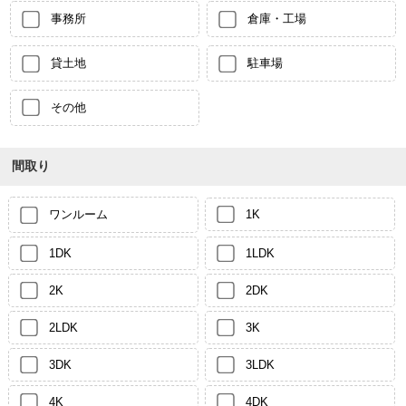
事務所
倉庫・工場
貸土地
駐車場
その他
間取り
ワンルーム
1K
1DK
1LDK
2K
2DK
2LDK
3K
3DK
3LDK
4K
4DK