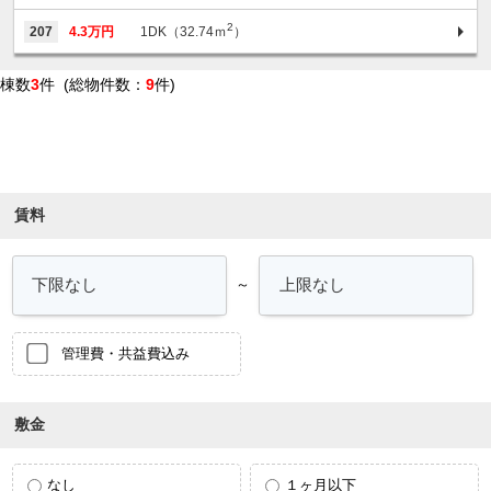
2
207
4.3万円
1DK（32.74ｍ
）
棟数
3
件 (総物件数：
9
件)
条件を絞り込む
賃料
～
管理費・共益費込み
敷金
なし
１ヶ月以下