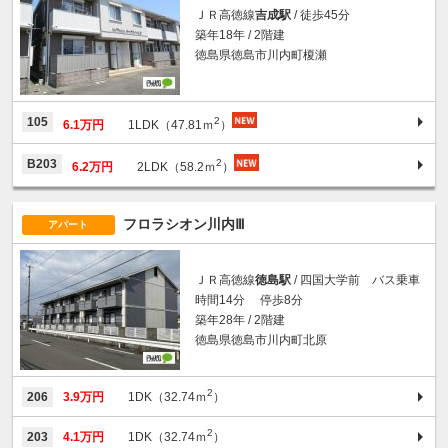
ＪＲ高徳線
吉成駅
/ 徒歩45分
築年18年 / 2階建
徳島県徳島市川内町榎瀬
2
105
6.1万円
1LDK（47.81ｍ
）
2
B203
6.2万円
2LDK（58.2ｍ
）
フロラシオン川内Ⅲ
アパート
ＪＲ高徳線
徳島駅
/ 四国大学前 バス乗車
時間14分 停歩8分
築年28年 / 2階建
徳島県徳島市川内町北原
2
206
3.9万円
1DK（32.74ｍ
）
2
203
4.1万円
1DK（32.74ｍ
）