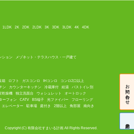
1LDK
2K
2DK
2LDK
3K
3DK
3LDK
4K
4DK
ンション
メゾネット・テラスハウス・一戸建て
駄箱
ロフト
ガスコンロ
IHコンロ
コンロ2口以上
お問い合わせ
チン
カウンターキッチン
冷蔵庫付
給湯
バストイレ別
室乾燥機
独立洗面台
ウォシュレット
オートロック
ターフォン
CATV
BS端子
光ファイバー
フローリング
エレベーター
駐車場
庭付き
2階以上
角部屋
南向き
来店予約
Copyright (C) 有限会社すまいる計画 All Rights Reserved.