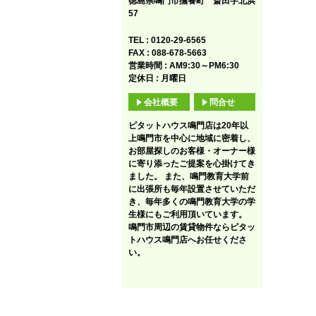
徳島県鳴門市撫養町 斎田字北浜
57
TEL : 0120-29-6565
FAX : 088-678-5663
営業時間 : AM9:30～PM6:30
定休日 : 月曜日
会社概要
問合せ
ピタットハウス鳴門店は20年以
上鳴門市を中心に地域に密着し、
お部屋探しのお客様・オーナー様
に寄り添ったご提案を心掛けてき
ました。 また、鳴門教育大学前
に出張所も毎年設置させていただ
き、毎年多くの鳴門教育大学の学
生様にもご利用頂いています。
鳴門市周辺の賃貸物件ならピタッ
トハウス鳴門店へお任せくださ
い。