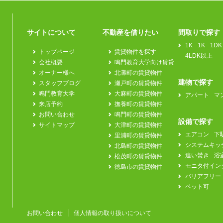
サイトについて
不動産を借りたい
間取りで探す
1K
1K
1DK
トップページ
賃貸物件を探す
4LDK以上
会社概要
鳴門教育大学向け賃貸
オーナー様へ
北灘町の賃貸物件
建物で探す
スタッフブログ
瀬戸町の賃貸物件
鳴門教育大学
大麻町の賃貸物件
アパート
マ
来店予約
撫養町の賃貸物件
お問い合わせ
鳴門町の賃貸物件
設備で探す
サイトマップ
大津町の賃貸物件
エアコン
下
里浦町の賃貸物件
システムキッ
北島町の賃貸物件
追い焚き
浴
松茂町の賃貸物件
モニタ付イン
徳島市の賃貸物件
バリアフリー
ペット可
お問い合わせ
個人情報の取り扱いについて