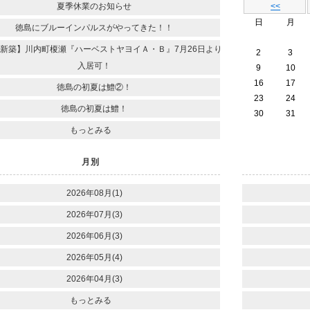
夏季休業のお知らせ
<<
日
月
徳島にブルーインパルスがやってきた！！
新築】川内町榎瀬『ハーベストヤヨイＡ・Ｂ』7月26日より
2
3
入居可！
9
10
16
17
徳島の初夏は鱧②！
23
24
徳島の初夏は鱧！
30
31
もっとみる
月別
2026年08月(1)
2026年07月(3)
2026年06月(3)
2026年05月(4)
2026年04月(3)
もっとみる