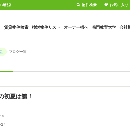
物件検索
お気に入り
ウス鳴門店
賃貸物件検索
検討物件リスト
オーナー様へ
鳴門教育大学
会社
ジ
ブログ一覧
の初夏は鱧！
歩き
-27