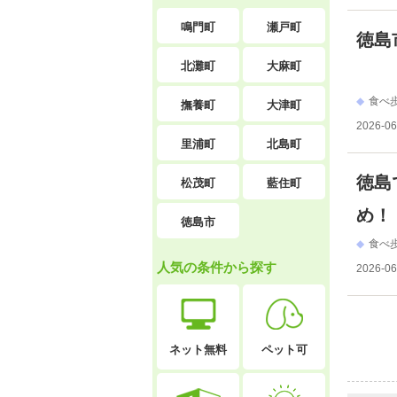
鳴門町
瀬戸町
徳島
北灘町
大麻町
食べ
撫養町
大津町
2026-06
里浦町
北島町
徳島
松茂町
藍住町
め！
徳島市
食べ
人気の条件から探す
2026-06
ネット無料
ペット可